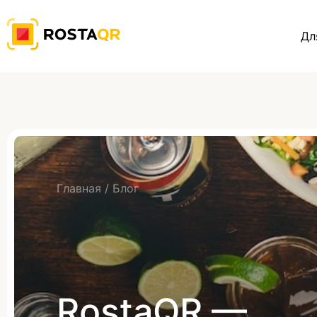
Дл
Главная
/
Блог
RostaQR —